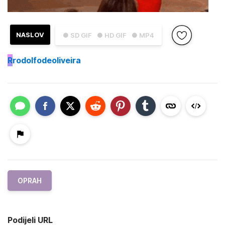
NASLOV
● SD GIF
● HD GIF
● MP4
R
rodolfodeoliveira
OPRAH
Podijeli URL