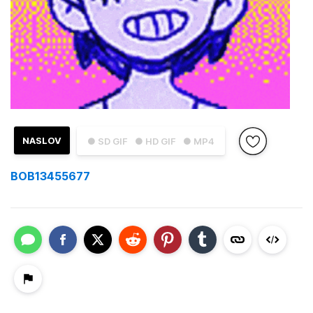
NASLOV
● SD GIF
● HD GIF
● MP4
BOB13455677