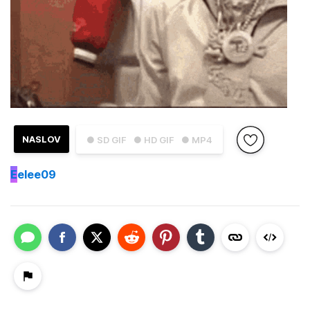
NASLOV
● SD GIF
● HD GIF
● MP4
E
elee09