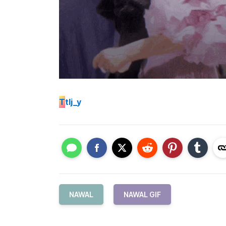
T
tlj_y
NAWAL
NAWAL GIF