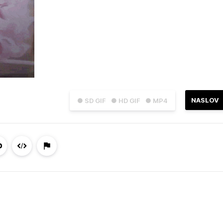
NASLOV
● SD GIF
● HD GIF
● MP4