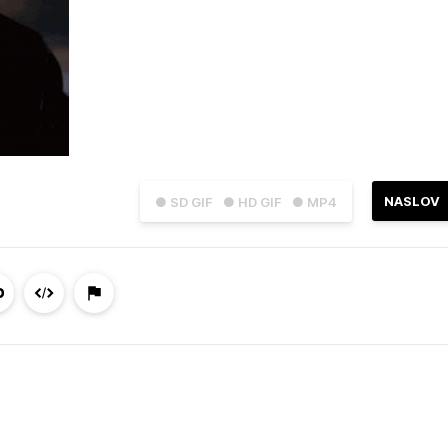
NASLOV
● SD GIF
● HD GIF
● MP4