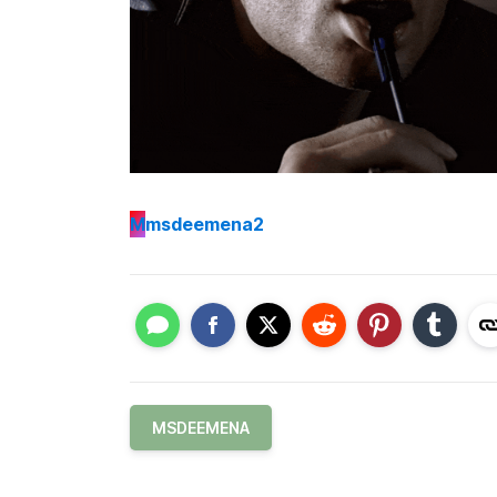
M
msdeemena2
MSDEEMENA