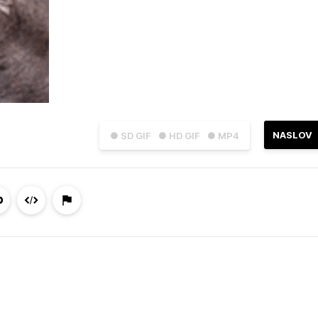
NASLOV
● SD GIF
● HD GIF
● MP4