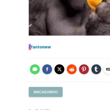
F
fantomew
MACAQUINHO