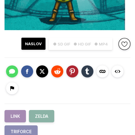
NASLOV
● SD GIF
● HD GIF
● MP4
LINK
ZELDA
TRIFORCE