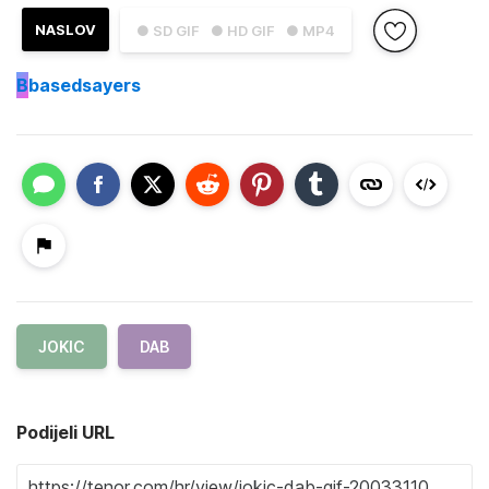
NASLOV
● SD GIF
● HD GIF
● MP4
B
basedsayers
JOKIC
DAB
Podijeli URL