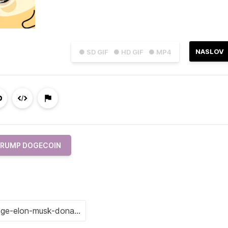
NASLOV
● SD GIF
● HD GIF
● MP4
TRUMP DOGECOIN