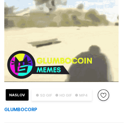
NASLOV
● SD GIF
● HD GIF
● MP4
GLUMBOCORP