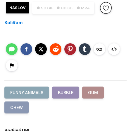
NASLOV
● SD GIF
● HD GIF
● MP4
KuliRam
FUNNY ANIMALS
BUBBLE
GUM
CHEW
Podijeli URL