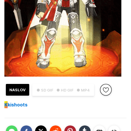
NASLOV
● SD GIF
● HD GIF
● MP4
K
kishoots