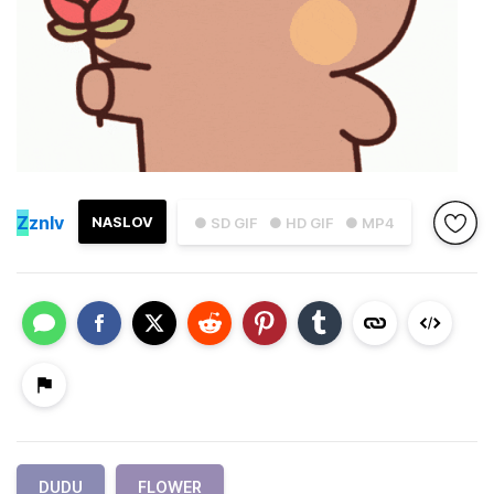
Z
znlv
NASLOV
● SD GIF
● HD GIF
● MP4
DUDU
FLOWER