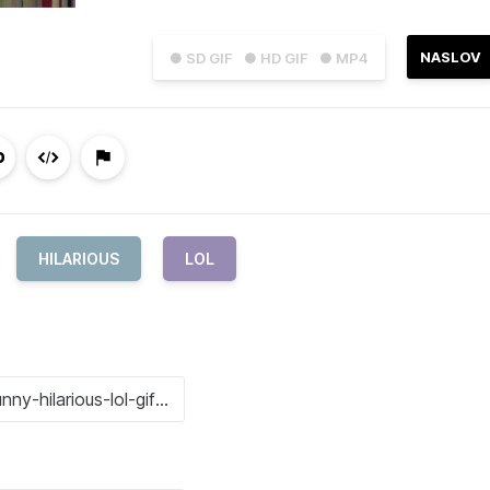
NASLOV
● SD GIF
● HD GIF
● MP4
HILARIOUS
LOL