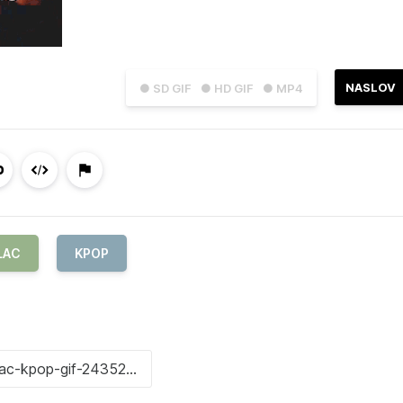
NASLOV
● SD GIF
● HD GIF
● MP4
LAC
KPOP