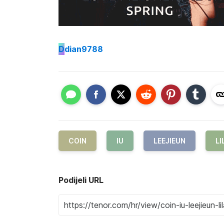
D
dian9788
COIN
IU
LEEJIEUN
LI
Podijeli URL