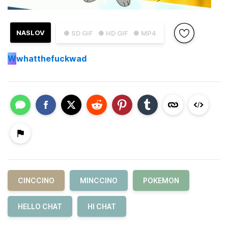
NASLOV
● SD GIF
● HD GIF
● MP4
W
whatthefuckwad
CINCCINO
MINCCINO
POKEMON
HELLO CHAT
HI CHAT