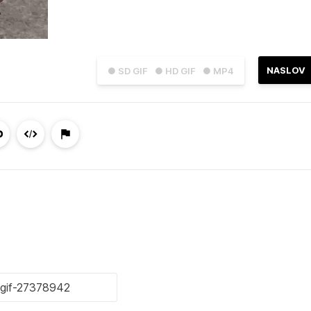
NASLOV
● SD GIF
● HD GIF
● MP4