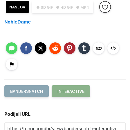
NASLOV
● SD GIF
● HD GIF
● MP4
NobleDame
BANDERSNATCH
INTERACTIVE
Podijeli URL