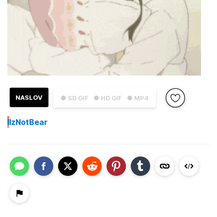
NASLOV
● SD GIF
● HD GIF
● MP4
I
IzNotBear