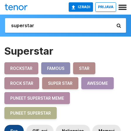
IZRADI
PRIJAVA
Superstar
ROCKSTAR
FAMOUS
STAR
ROCK STAR
SUPER STAR
AWESOME
PUNEET SUPERSTAR MEME
PUNEET SUPERSTAR
Sve
GIF-ovi
Naljepnice
Memovi