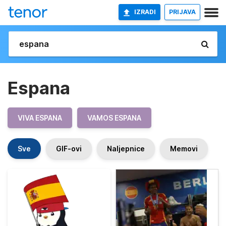
IZRADI
PRIJAVA
Espana
VIVA ESPANA
VAMOS ESPANA
Sve
GIF-ovi
Naljepnice
Memovi