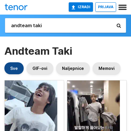
IZRADI
PRIJAVA
Andteam Taki
Sve
GIF-ovi
Naljepnice
Memovi