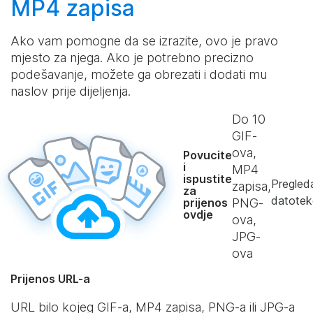
MP4 zapisa
Ako vam pomogne da se izrazite, ovo je pravo
mjesto za njega. Ako je potrebno precizno
podešavanje, možete ga obrezati i dodati mu
naslov prije dijeljenja.
Do
10
GIF-
ova,
Povucite
i
MP4
ispustite
Pregled
zapisa,
za
datotek
prijenos
PNG-
ovdje
ova,
JPG-
ova
Prijenos URL-a
URL bilo kojeg GIF-a, MP4 zapisa, PNG-a ili JPG-a