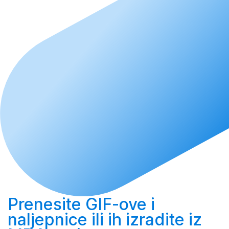
Prenesite
GIF-ove i
naljepnice ili ih
izradite
iz