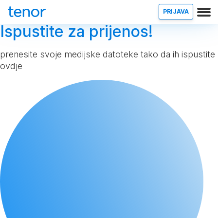
PRIJAVA
Ispustite za prijenos!
prenesite svoje medijske datoteke tako da ih ispustite
ovdje