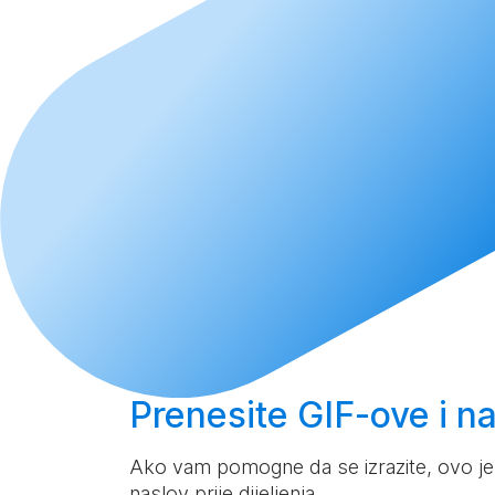
Prenesite
GIF-ove i nal
Ako vam pomogne da se izrazite, ovo je
naslov prije dijeljenja.