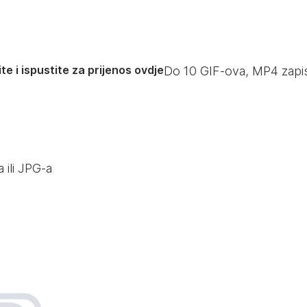
te i ispustite za prijenos ovdje
Do
10
GIF-ova, MP4 zapi
 ili JPG-a