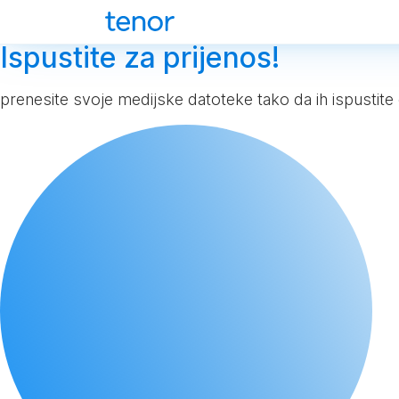
Ispustite za prijenos!
prenesite svoje medijske datoteke tako da ih ispustite