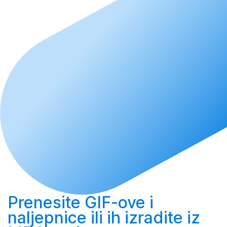
Prenesite
GIF-ove i
naljepnice ili ih
izradite
iz