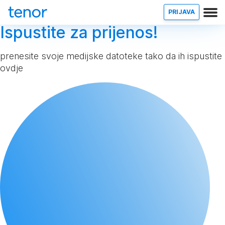
PRIJAVA
Ispustite za prijenos!
prenesite svoje medijske datoteke tako da ih ispustite
ovdje