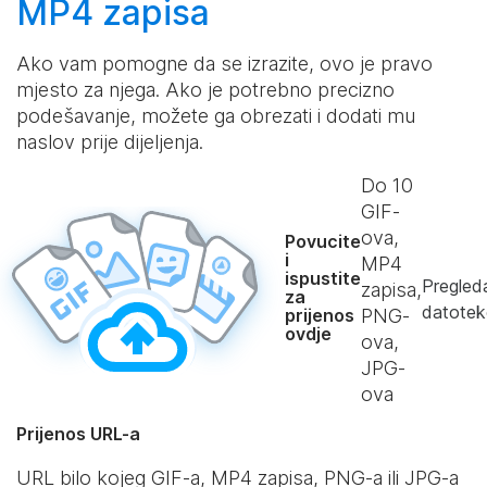
MP4 zapisa
Ako vam pomogne da se izrazite, ovo je pravo
mjesto za njega. Ako je potrebno precizno
podešavanje, možete ga obrezati i dodati mu
naslov prije dijeljenja.
Do
10
GIF-
ova,
Povucite
i
MP4
ispustite
Pregled
zapisa,
za
datotek
prijenos
PNG-
ovdje
ova,
JPG-
ova
Prijenos URL-a
URL bilo kojeg GIF-a, MP4 zapisa, PNG-a ili JPG-a