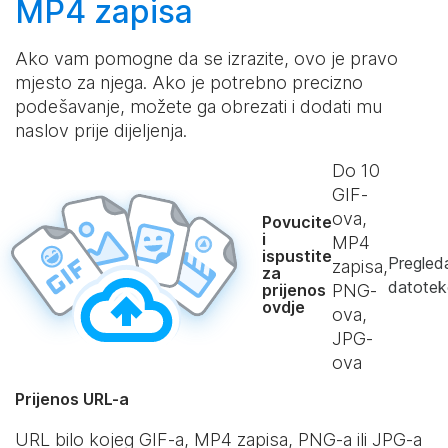
MP4 zapisa
Ako vam pomogne da se izrazite, ovo je pravo
mjesto za njega. Ako je potrebno precizno
podešavanje, možete ga obrezati i dodati mu
naslov prije dijeljenja.
Do
10
GIF-
ova,
Povucite
i
MP4
ispustite
Pregled
zapisa,
za
datotek
prijenos
PNG-
ovdje
ova,
JPG-
ova
Prijenos URL-a
URL bilo kojeg GIF-a, MP4 zapisa, PNG-a ili JPG-a