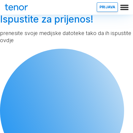
PRIJAVA
Ispustite za prijenos!
prenesite svoje medijske datoteke tako da ih ispustite
ovdje