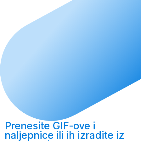
Prenesite
GIF-ove i
naljepnice ili ih
izradite
iz