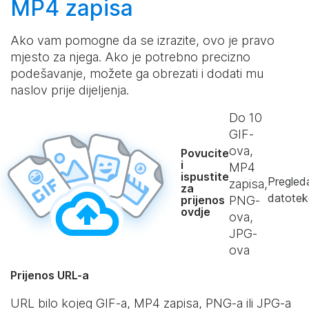
MP4 zapisa
Ako vam pomogne da se izrazite, ovo je pravo
mjesto za njega. Ako je potrebno precizno
podešavanje, možete ga obrezati i dodati mu
naslov prije dijeljenja.
Do
10
GIF-
ova,
Povucite
i
MP4
ispustite
Pregled
zapisa,
za
datotek
prijenos
PNG-
ovdje
ova,
JPG-
ova
Prijenos URL-a
URL bilo kojeg GIF-a, MP4 zapisa, PNG-a ili JPG-a