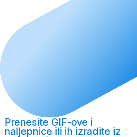
Prenesite
GIF-ove i
naljepnice ili ih
izradite
iz