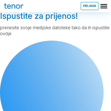
PRIJAVA
Ispustite za prijenos!
prenesite svoje medijske datoteke tako da ih ispustite
ovdje