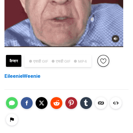
कैप्शन
● एसडी GIF
● एचडी GIF
● MP4
EileenieWeenie