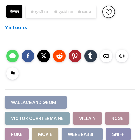
कैप्शन
● एसडी GIF
● एचडी GIF
● MP4
Yintoons
WALLACE AND GROMIT
VICTOR QUARTERMAINE
VILLAIN
NOSE
POKE
MOVIE
WERE RABBIT
SNIFF