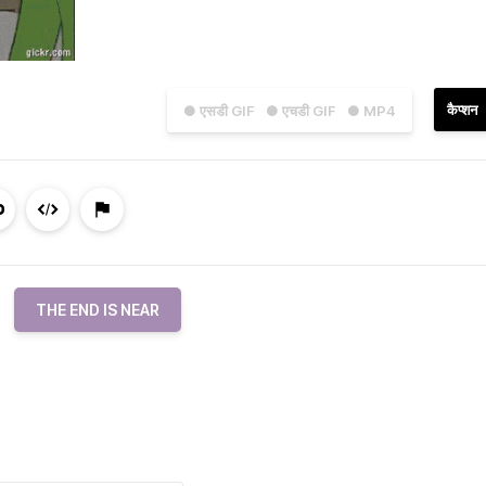
कैप्शन
● एसडी GIF
● एचडी GIF
● MP4
THE END IS NEAR