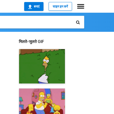
बनाएं
साइन इन करें
मिलते-जुलते GIF