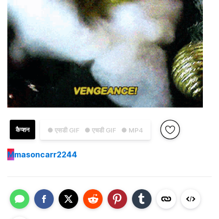
कैप्शन
● एसडी GIF
● एचडी GIF
● MP4
M
masoncarr2244