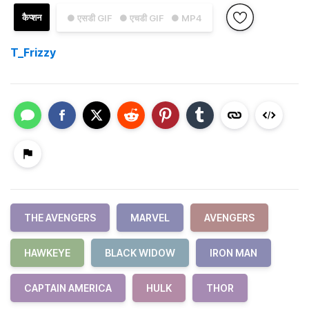
कैप्शन
● एसडी GIF
● एचडी GIF
● MP4
T_Frizzy
THE AVENGERS
MARVEL
AVENGERS
HAWKEYE
BLACK WIDOW
IRON MAN
CAPTAIN AMERICA
HULK
THOR