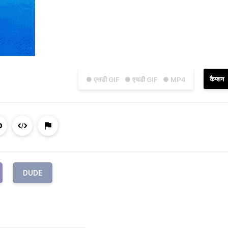
कैप्शन
● एसडी GIF
● एचडी GIF
● MP4
DUDE