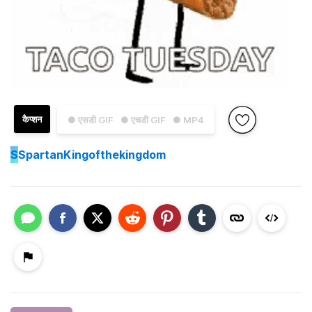
कैप्शन
● एसडी GIF
● एचडी GIF
● MP4
S
SpartanKingofthekingdom