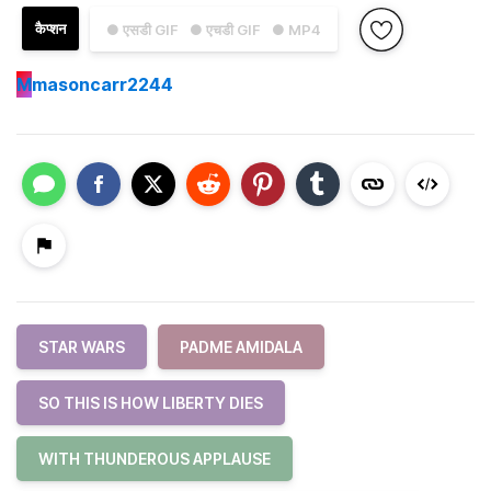
कैप्शन
● एसडी GIF
● एचडी GIF
● MP4
M
masoncarr2244
STAR WARS
PADME AMIDALA
SO THIS IS HOW LIBERTY DIES
WITH THUNDEROUS APPLAUSE