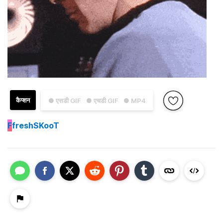
कैप्शन
● एसडी GIF
● एचडी GIF
● MP4
F
freshSKooT