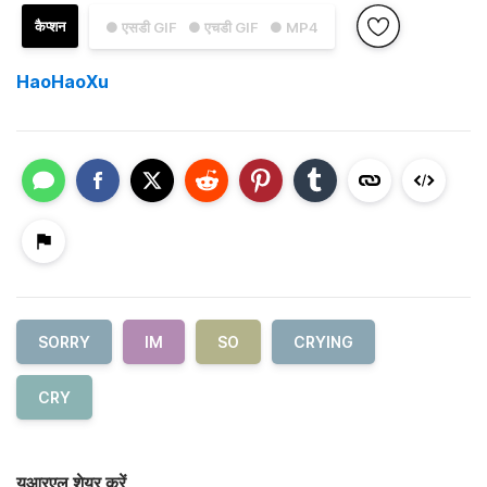
कैप्शन
● एसडी GIF
● एचडी GIF
● MP4
HaoHaoXu
SORRY
IM
SO
CRYING
CRY
यूआरएल शेयर करें