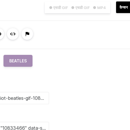
कैप्शन
● एसडी GIF
● एचडी GIF
● MP4
BEATLES