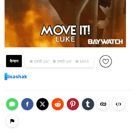
कैप्शन
● एसडी GIF
● एचडी GIF
● MP4
L
lisashak