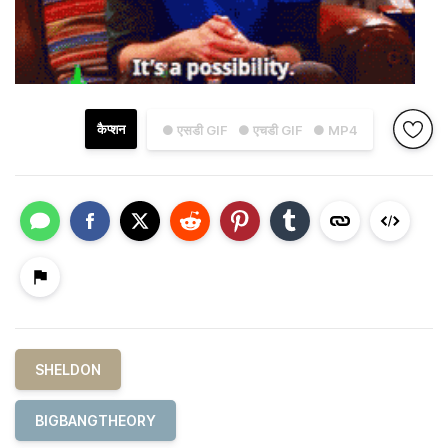
कैप्शन
● एसडी GIF
● एचडी GIF
● MP4
SHELDON
BIGBANGTHEORY