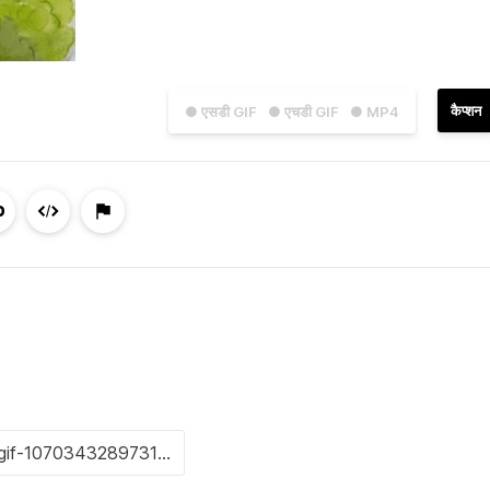
कैप्शन
● एसडी GIF
● एचडी GIF
● MP4