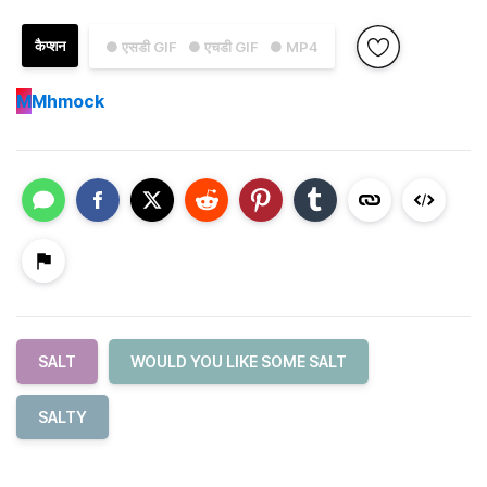
कैप्शन
● एसडी GIF
● एचडी GIF
● MP4
M
Mhmock
SALT
WOULD YOU LIKE SOME SALT
SALTY