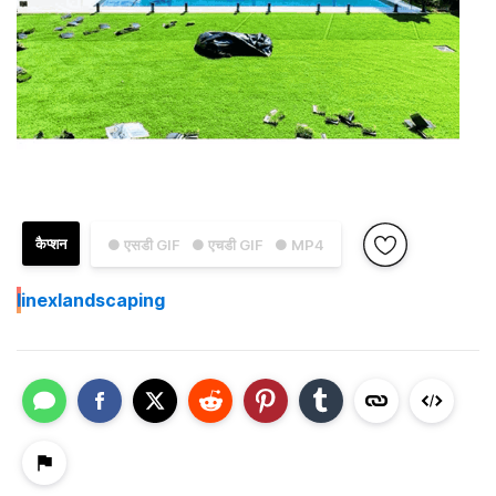
कैप्शन
● एसडी GIF
● एचडी GIF
● MP4
I
inexlandscaping