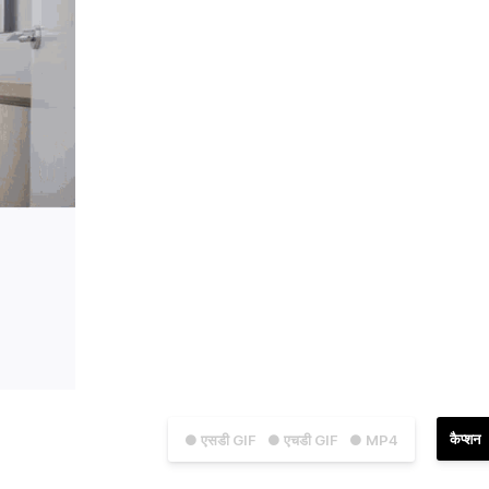
कैप्शन
● एसडी GIF
● एचडी GIF
● MP4