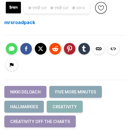
कैप्शन
● एसडी GIF
● एचडी GIF
● MP4
mrsroadpack
NIKKI DELOACH
FIVE MORE MINUTES
HALLMARKIES
CREATIVITY
CREATIVITY OFF THE CHARTS