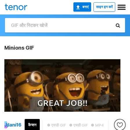
बनाएं
साइन इन करें
Minions GIF
J
jlani16
कैप्शन
● एसडी GIF
● एचडी GIF
● MP4