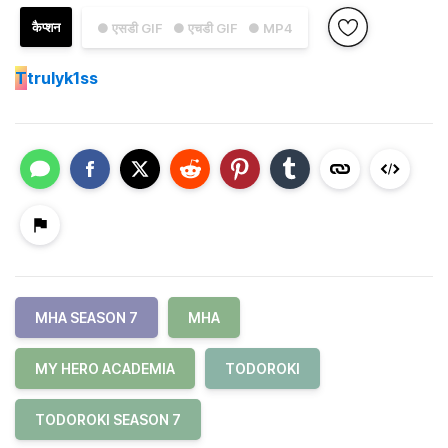
कैप्शन
● एसडी GIF
● एचडी GIF
● MP4
T
trulyk1ss
MHA SEASON 7
MHA
MY HERO ACADEMIA
TODOROKI
TODOROKI SEASON 7