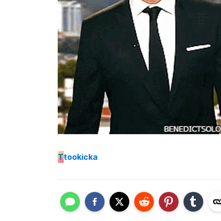
T
tookicka