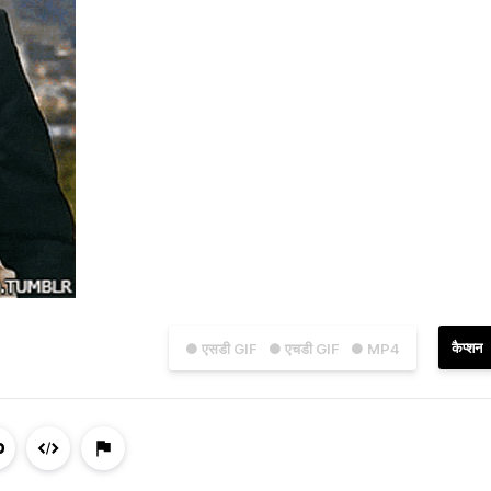
कैप्शन
● एसडी GIF
● एचडी GIF
● MP4