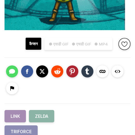
कैप्शन
● एसडी GIF
● एचडी GIF
● MP4
LINK
ZELDA
TRIFORCE