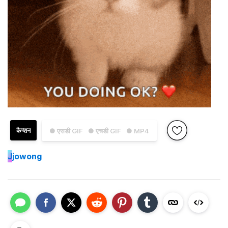
कैप्शन
● एसडी GIF
● एचडी GIF
● MP4
J
jowong